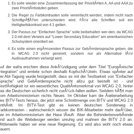
Es solle wieder eine Zusammenfassung der PrioritÃ¤ten A, AA und AAA zu
zwei PrioritÃ¤tsstufen geben.
Die Regel zu Farbkontrasten solle vereinfacht werden, indem nicht nach
SchriftgrÃ¶ÃŸen unterschieden wird. FÃ¼r alle Schriften soll ein
Helligkeitskontrast von 4:1 gelten.
Der Passus zur “Einfachen Sprache” solle beibehalten wer-den, da WCAG
2.0 mit dem Verweis auf “Lower Secondary Education” am amerikanischen
Schulsystem orientiert sei.
Es solle einen ergÃ¤nzenden Passus zur GebÃ¤rdensprache geben, die
in WCAG 2.0 nicht generell, sondern nur als Alternative fÃ¼r
Audioaufnahmen verlangt wird.
Auf der eafra erschien diese AnkÃ¼ndigung unter dem Titel “EuropÃ¤ische
Integration” und erntete schon deshalb KopfschÃ¼tteln. Etwas spÃ¤ter auf
er AbI-Tagung wurde festgestellt, dass es mit der Testbarkeit von “Einfacher
Sprache” und GebÃ¤rdensprache nicht allzu gut bestellt ist - und
TestfÃ¤higkeit ist ein wesentliches QualitÃ¤tsmerkmal von WCAG 2.0, hinter
as die Deutschen sicherlich nicht zurÃ¼ck-fallen wollen. Seitdem hÃ¶rt man
vom Arbeitsministerium nichts Neues. Im Oktober kam die Ãœberarbeitung
des BITV-Tests heraus, der jetzt eine Schnittmenge von BITV und WCAG 2.0
enthÃ¤lt. Im BITV-Test gibt es keinen deutschen Sonderweg in
Farbkontrasten - wahrscheinlich wissen die BIK-Mitarbeiter mehr darÃ¼ber,
wie im Arbeitsministerium der Hase lÃ¤uft. Aber die BehindertenverbÃ¤nde
und auch die Webdesiger werden unruhig und mahnen die BITV 2.0 an.
Mittlerweile haben wir eine neue Regierung. Es wird also wohl noch etwas
dauern.