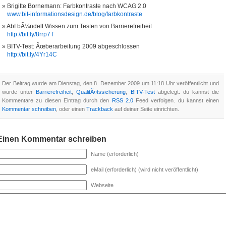
Brigitte Bornemann: Farbkontraste nach WCAG 2.0
www.bit-informationsdesign.de/blog/farbkontraste
AbI bÃ¼ndelt Wissen zum Testen von Barrierefreiheit
http://bit.ly/8rrp7T
BITV-Test: Ãœberarbeitung 2009 abgeschlossen
http://bit.ly/4Yr14C
Der Beitrag wurde am Dienstag, den 8. Dezember 2009 um 11:18 Uhr veröffentlicht und
wurde unter
Barrierefreiheit
,
QualitÃ¤tssicherung
,
BITV-Test
abgelegt. du kannst die
Kommentare zu diesen Eintrag durch den
RSS 2.0
Feed verfolgen. du kannst einen
Kommentar schreiben
, oder einen
Trackback
auf deiner Seite einrichten.
Einen Kommentar schreiben
Name (erforderlich)
eMail (erforderlich) (wird nicht veröffentlicht)
Webseite