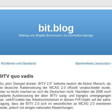
bit.blog
Weblog von Brigitte Bornemann, bit.informationsdesign
«
Richtlinien und Standards
Barrierefreies Javascript
»
BITV quo vadis
So, jetzt Stempel drunter: BITV 2.0″ twitterte neulich die Aktion Mensch, als
die deutsche Ãœbersetzung der WCAG 2.0 offiziell verabschiedet wurde.
Aber so leicht machen es sich die Deutschen nicht. Nachdem die 2008 noch
geplante Ausbesserung der alten BITV sang- und klanglos untergegangen
war, verkÃ¼ndete das Arbeitsministerium in diesem FrÃ¼hjahr auf der eafra-
Tagung, dass die BITV 2.0 sich im wesentlichen an WCAG 2.0 orientieren
werde, jedoch mit einigen nationalen Abweichungen: