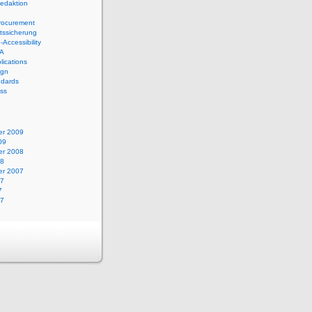
edaktion
rocurement
tssicherung
-Accessibility
IA
ications
ign
dards
ss
r 2009
09
r 2008
08
r 2007
07
7
07