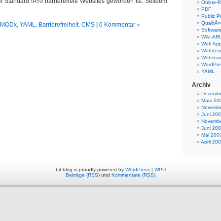
 Standard fÃ¼r barrierefreie Websites geworden ist. Seitdem
Online-R
PDF
Public P
QualitÃ¤
MODx
,
YAML
,
Barrierefreiheit
,
CMS
|
0 Kommentar »
Software
WAI-AR
Web Appl
Webdes
Webstan
WordPre
YAML
Archiv
Dezembe
März 20
Novembe
Juni 20
Novembe
Juni 20
Mai 200
April 20
bit.blog is proudly powered by
WordPress
|
WPD
Beiträge (RSS)
und
Kommentare (RSS)