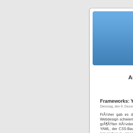
A
Frameworks:
Dienstag, den 8. Dez
FrÃ¼her gab es die
Webdesign schwierig
grÃ¶ÃŸten HÃ¼rden
YAML, der CSS-Bauk