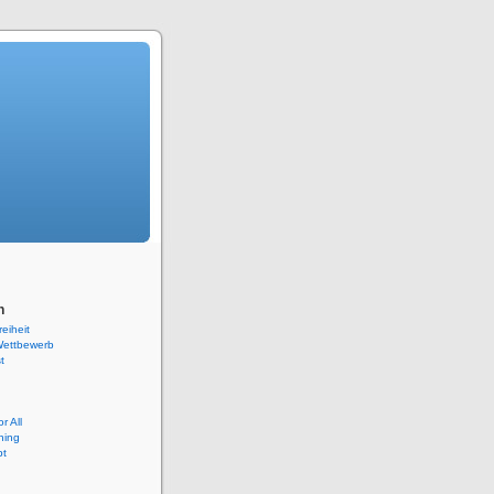
n
reiheit
ettbewerb
t
r All
hing
pt