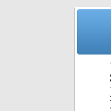
N
B
n
v