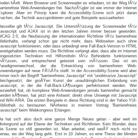
Boden hÃ¤lt. Wenn Browser und Screenreader es erlauben, ist der Weg fÃ¼r
barrierefreie Web-Anwendungen frei. NachzÃ¼gler ist wie immer der Internet
Explorer. Aber im Prinzip kann die Accessibility-Szene sich jetzt daran
machen, die Technik auszuprobieren und gute Beispiele auszuarbeiten.
Dasselbe gilt fÃ¼r Javascript. Die UnterstÃ¼tzung der Screenreader fÃ¼r
Javascript und AJAX ist in den letzten Jahren immer besser geworden.
WCAG 2.0, die Neufassung der internationalen Richtlinie fÃ¼r barrierefreie
Webinhalte, verlangt schon gar nicht mehr, dass Webseiten auch ohne
avascript funktionieren, oder dass unbedingt eine Fall-Back-Version in HTML
ereitgehalten werden muss. Die Richtlinie verlangt aber, dass alle im Internet
eingesetzten Techniken mit Hilfsmitteln fÃ¼r Behinderte funktionieren
mÃ¼ssen, und entsprechend getestet sein mÃ¼ssen. Das ist ein
Paradigmenwechsel, der die Entwicklung von barrierefreien Web-
Anwendungen auf neue FÃ¼ÃŸe stellt. In der Accessibility-Szene wird aber
mmer noch der Begriff “barrierefreies Javascript” mit “unobtrusive Javascript”
gleichgesetzt, der groÃŸen Kunst der unaufdringlichen Einbindung von
Javascript, in der die Fall-Back-LÃ¶sungen perfektioniert werden. Wer
gezweifelt hat, ob komplexe Web-Anwendungen jemals barrierefrei gemacht
werden kÃ¶nnen, hat jetzt eine Antwort: direkt ohne Umwege mit Javascript
nd WAI-ARIA. Die ersten Beispiele in diese Richtung sind in der Yahoo YUI-
Bibliothek zu bestaunen. NÃ¤heres in meinem Vortrag “Barrierefreies
Javascript” beim Webkongress Erlangen.
Da hat sich also doch eine ganze Menge Neues getan - aber weit im
Hintergrund auf der Ebene der Techniken und Richtlinien. Kein Wunder, dass
die Szene so still geworden ist. Man arbeitet, und weiÃŸ noch nicht so
genau, wo der Weg lang geht. Erst in 10 Jahren, so eine These der blinden