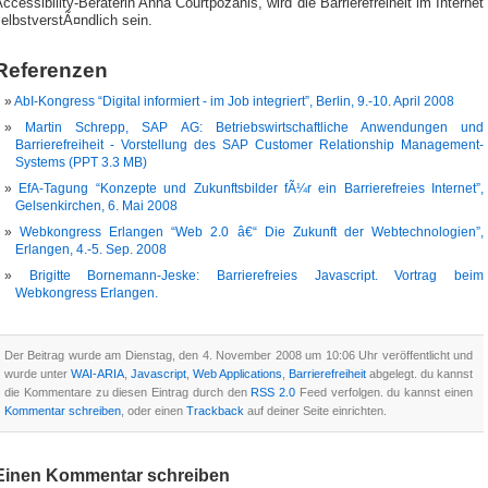
ccessibility-Beraterin Anna Courtpozanis, wird die Barrierefreiheit im Internet
elbstverstÃ¤ndlich sein.
Referenzen
AbI-Kongress “Digital informiert - im Job integriert”, Berlin, 9.-10. April 2008
Martin Schrepp, SAP AG: Betriebswirtschaftliche Anwendungen und
Barrierefreiheit - Vorstellung des SAP Customer Relationship Management-
Systems (PPT 3.3 MB)
EfA-Tagung “Konzepte und Zukunftsbilder fÃ¼r ein Barrierefreies Internet”,
Gelsenkirchen, 6. Mai 2008
Webkongress Erlangen “Web 2.0 â€“ Die Zukunft der Webtechnologien”,
Erlangen, 4.-5. Sep. 2008
Brigitte Bornemann-Jeske: Barrierefreies Javascript. Vortrag beim
Webkongress Erlangen.
Der Beitrag wurde am Dienstag, den 4. November 2008 um 10:06 Uhr veröffentlicht und
wurde unter
WAI-ARIA
,
Javascript
,
Web Applications
,
Barrierefreiheit
abgelegt. du kannst
die Kommentare zu diesen Eintrag durch den
RSS 2.0
Feed verfolgen. du kannst einen
Kommentar schreiben
, oder einen
Trackback
auf deiner Seite einrichten.
Einen Kommentar schreiben