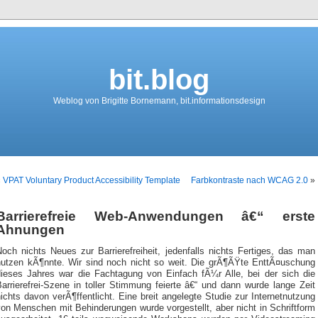
bit.blog
Weblog von Brigitte Bornemann, bit.informationsdesign
«
VPAT Voluntary Product Accessibility Template
Farbkontraste nach WCAG 2.0
»
Barrierefreie Web-Anwendungen â€“ erste
Ahnungen
och nichts Neues zur Barrierefreiheit, jedenfalls nichts Fertiges, das man
nutzen kÃ¶nnte. Wir sind noch nicht so weit. Die grÃ¶ÃŸte EnttÃ¤uschung
dieses Jahres war die Fachtagung von Einfach fÃ¼r Alle, bei der sich die
arrierefrei-Szene in toller Stimmung feierte â€“ und dann wurde lange Zeit
ichts davon verÃ¶ffentlicht. Eine breit angelegte Studie zur Internetnutzung
on Menschen mit Behinderungen wurde vorgestellt, aber nicht in Schriftform