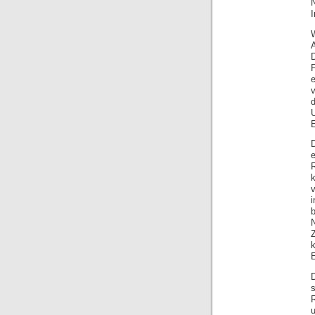
I
e
U
E
e
R
Z