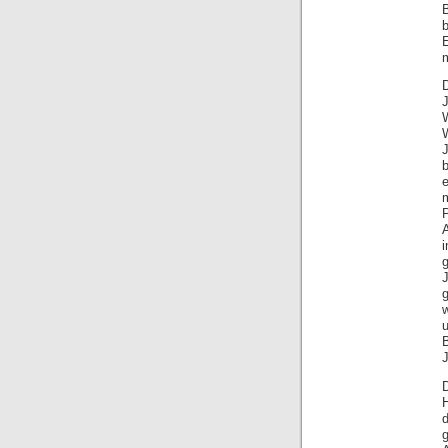
J
b
i
u