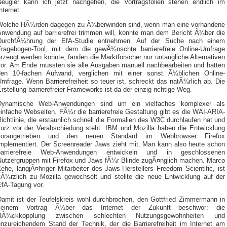
Neugier kann ich jetzt nachgehen, die Vortragsfolien stehen endlich im
nternet.
Welche HÃ¼rden dagegen zu Ã¼berwinden sind, wenn man eine vorhandene
Anwendung auf barrierefrei trimmen will, konnte man dem Bericht Ã¼ber die
DurchfÃ¼hrung der EfA-Studie entnehmen. Auf der Suche nach einem
Fragebogen-Tool, mit dem die gewÃ¼nschte barrierefreie Online-Umfrage
rzeugt werden konnte, fanden die Marktforscher nur untaugliche Alternativen
vor. Am Ende mussten sie alle Ausgaben manuell nachbearbeiten und hatten
den 10-fachen Aufwand, verglichen mit einer sonst Ã¼blichen Online-
mfrage. Wenn Barrierefreiheit so teuer ist, schreckt das natÃ¼rlich ab. Die
rstellung barrierefreier Frameworks ist da der einzig richtige Weg.
Dynamische Web-Anwendungen sind um ein vielfaches komplexer als
infache Webseiten. FÃ¼r die barrierefreie Gestaltung gibt es die WAI-ARIA-
ichtlinie, die erstaunlich schnell die Formalien des W3C durchlaufen hat und
kurz vor der Verabschiedung steht. IBM und Mozilla haben die Entwicklung
vorangetrieben und den neuen Standard im Webbrowser Firefox
implementiert. Der Screenreader Jaws zieht mit. Man kann also heute schon
barrierefreie Web-Anwendungen entwickeln und in geschlossenen
Nutzergruppen mit Firefox und Jaws fÃ¼r Blinde zugÃ¤nglich machen. Marco
ehe, langjÃ¤hriger Mitarbeiter des Jaws-Herstellers Freedom Scientific, ist
kÃ¼rzlich zu Mozilla gewechselt und stellte die neue Entwicklung auf der
EfA-Tagung vor.
Damit ist der Teufelskreis wohl durchbrochen, den Gottfried Zimmermann in
seinem Vortrag Ã¼ber das Internet der Zukunft beschwor: die
RÃ¼ckkopplung zwischen schlechten Nutzungsgewohnheiten und
unzureichendem Stand der Technik, der die Barrierefreiheit im Internet am