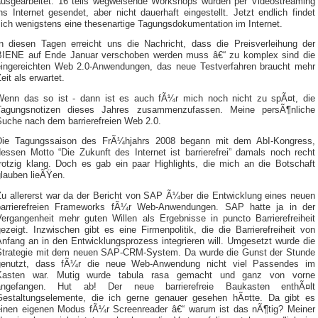
ausgearbeitet. 16 teils wegweisende Workshops wurden per Videostreaming
ns Internet gesendet, aber nicht dauerhaft eingestellt. Jetzt endlich findet
sich wenigstens eine thesenartige Tagungsdokumentation im Internet.
In diesen Tagen erreicht uns die Nachricht, dass die Preisverleihung der
BIENE auf Ende Januar verschoben werden muss â€“ zu komplex sind die
eingereichten Web 2.0-Anwendungen, das neue Testverfahren braucht mehr
eit als erwartet.
Wenn das so ist - dann ist es auch fÃ¼r mich noch nicht zu spÃ¤t, die
Tagungsnotizen dieses Jahres zusammenzufassen. Meine persÃ¶nliche
Suche nach dem barrierefreien Web 2.0.
Die Tagungssaison des FrÃ¼hjahrs 2008 begann mit dem AbI-Kongress,
dessen Motto “Die Zukunft des Internet ist barrierefrei” damals noch recht
trotzig klang. Doch es gab ein paar Highlights, die mich an die Botschaft
glauben lieÃŸen.
Zu allererst war da der Bericht von SAP Ã¼ber die Entwicklung eines neuen
barrierefreien Frameworks fÃ¼r Web-Anwendungen. SAP hatte ja in der
Vergangenheit mehr guten Willen als Ergebnisse in puncto Barrierefreiheit
ezeigt. Inzwischen gibt es eine Firmenpolitik, die die Barrierefreiheit von
Anfang an in den Entwicklungsprozess integrieren will. Umgesetzt wurde die
Strategie mit dem neuen SAP-CRM-System. Da wurde die Gunst der Stunde
genutzt, dass fÃ¼r die neue Web-Anwendung nicht viel Passendes im
Kasten war. Mutig wurde tabula rasa gemacht und ganz von vorne
angefangen. Hut ab! Der neue barrierefreie Baukasten enthÃ¤lt
Gestaltungselemente, die ich gerne genauer gesehen hÃ¤tte. Da gibt es
einen eigenen Modus fÃ¼r Screenreader â€“ warum ist das nÃ¶tig? Meiner