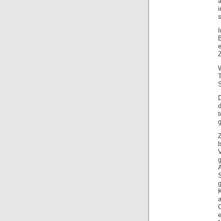
i
Z
g